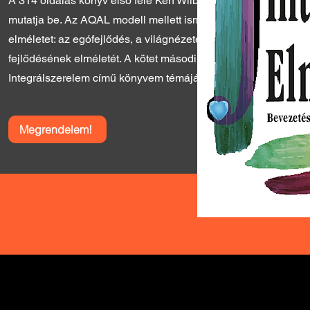
A 314 oldalas könyv első fele Ken Wilber Integrál Filozófiáját
mutatja be. Az AQAL modell mellett ismertetek három fontos
elméletet: az egófejlődés, a világnézetek és az értékrendek
fejlődésének elméletét. A kötet második felében a korábbi
Integrálszerelem című könyvem témáját mutatom be.​
Megrendelem!