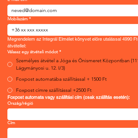
Mobilszám
*
Megrendelem az Integrál Elmélet könyvet előre utalással 4990 Ft-é
átvétellel:
Válassz egy átvételi módot
*
Személyes átvétel a Jóga és Önismeret Központban (111
Lágymányosi u. 12. I/3)
Foxpost automatába szállítással + 1500 Ft
Foxpost címre szállítással +2500 Ft
Foxpost automata vagy szállítási cím (csak szállítás esetén):
Ország/régió
Foxpost automata / szállítási cím:
Cím