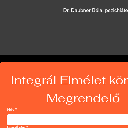
Dr. Daubner Béla, pszichiáte
Integrál Elmélet kön
Megrendelő
Név
*
E-mail cím
*