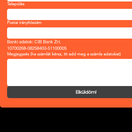
Település
Postai irányítószám
Banki adatok: CIB Bank Zrt.
10700268-08258403-51100005
Megjegyzés (ha számlát kérsz, itt add meg a számla adatokat)
Elküldöm!