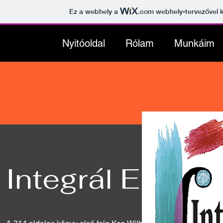
Ez a webhely a
.com
webhely-tervezővel k
Nyitóoldal
Rólam
Munkáim
Integrál Elméle